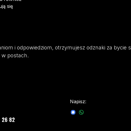
ją się
taniom i odpowiedziom, otrzymujesz odznaki za bycie
 i w postach.
Napisz:
sales@besomar.com.ua
 26 82