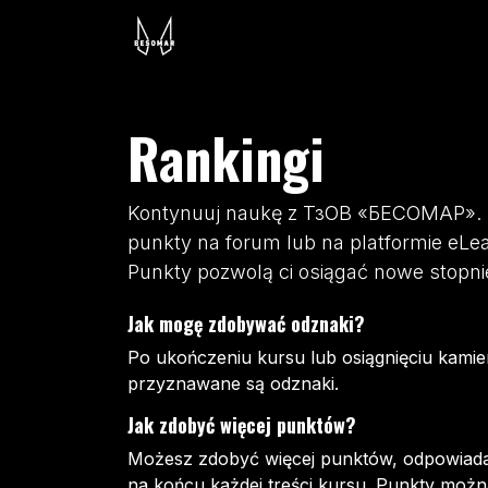
Skip to Content
Strona główna
Besomar 3210
Rankingi
Kontynuuj naukę z ТзОВ «БЕСОМАР». Z
punkty na forum lub na platformie eLea
Punkty pozwolą ci osiągać nowe stopni
Jak mogę zdobywać odznaki?
Po ukończeniu kursu lub osiągnięciu kamie
przyznawane są odznaki.
Jak zdobyć więcej punktów?
Możesz zdobyć więcej punktów, odpowiada
na końcu każdej treści kursu. Punkty moż