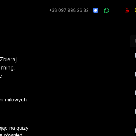
Sprzęt​
Other Models
Inne modele
Skontaktuj się z
+38 097 898 26 82
bieraj
rning.
e.
ni milowych
jąc na quizy
na również