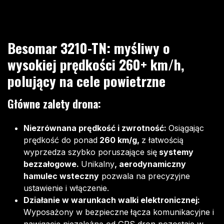
Besomar 3210-TN: myśliwy o
wysokiej prędkości 260+ km/h,
polujący na cele powietrzne
Główne zalety drona:​
Niezrównana prędkość i zwrotność:
Osiągając
prędkość do ponad
260 km/g,
z łatwością
wyprzedza szybko poruszające się
systemy
bezzałogowe.
Unikalny
, aerodynamiczny
hamulec wsteczny
pozwala na precyzyjne
ustawienie i włączenie.
Działanie w warunkach walki elektronicznej:
Wyposażony w bezpieczne
łącza komunikacyjne i
nawigację niezależną od GPS dron pozostaje w