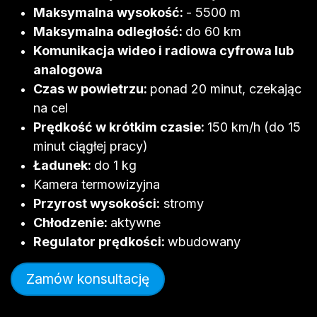
Maksymalna wysoko
ś
ć:
- 5500 m
Maksymalna odległość:
do 60 km
Komunikacja wideo i radiowa cyfrowa lub
analogowa
Czas w powietrzu:
ponad 20 minut, czekając
na cel
Prędkość w krótkim czasie:
150 km/h (do 15
minut ciągłej pracy)
Ładunek:
do 1 kg
Kamera termowizyjna
Przyrost wysokości:
stromy
Chłodzenie:
aktywne
Regulator prędkości:
wbudowany
Zamów konsultację