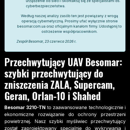
urządzenie od sieci i skontaktuj się ze specjalistami ds.
cyberbezpieczeństwa.
Według naszej analizy zasób ten jest powiązany z wrogą
operacją cybernetyczną. Prosimy ufać wyłącznie stronie
besomar.com.ua oraz oficjalnym kanałom firmy. Udostępnij to
ostrzeżenie współpracownikom.
Zespół Besomar, 23 czerwca 2026 r.
Przechwytujący UAV Besomar:
szybki przechwytujący do
zniszczenia ZALA, Supercam,
Geran, Orlan-10 i Shahed
Besomar 3210-TN
to zaawansowane technologicznie i
ekonomiczne rozwiązanie do ochrony przestrzeni
powietrznej. Nasz szybki myśliwiec przechwytujący
został zaprojektowany specjalnie do wykrywania i