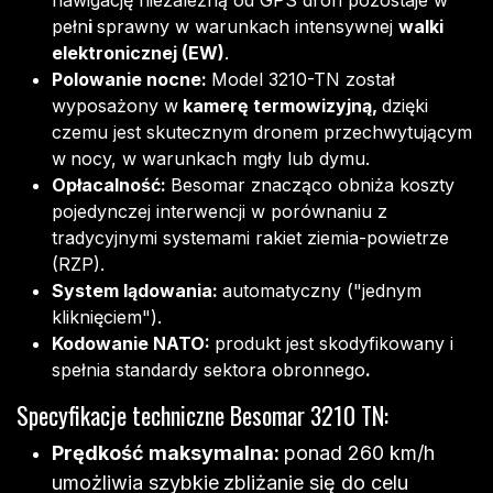
pełn
i
sprawny w warunkach intensywnej
walki
elektronicznej (EW)
.
Polowanie nocne:
Model 3210-TN został
wyposażony w
kamerę termowizyjną,
dzięki
czemu jest skutecznym dronem przechwytującym
w
nocy, w warunkach mgły lub dymu.
Opłacalność:
Besomar znacząco obniża koszty
pojedynczej interwencji w porównaniu z
tradycyjnymi systemami rakiet ziemia-powietrze
(RZP).
System lądowania:
automatyczny ("jednym
kliknięciem").
Kodowanie NATO:
produkt jest skodyfikowany i
spełnia standardy sektora obronnego
.
Specyfikacje techniczne Besomar 3210 TN:
Prędkość maksymalna:
ponad 260 km/h
umożliwia szybkie
zbliżanie się do celu