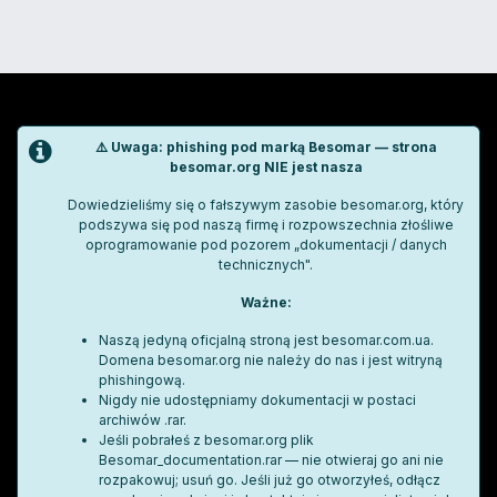
⚠️ Uwaga: phishing pod marką Besomar — strona
besomar.org NIE jest nasza
Dowiedzieliśmy się o fałszywym zasobie besomar.org, który
podszywa się pod naszą firmę i rozpowszechnia złośliwe
oprogramowanie pod pozorem „dokumentacji / danych
technicznych".
Ważne:
Naszą jedyną oficjalną stroną jest besomar.com.ua.
Domena besomar.org nie należy do nas i jest witryną
phishingową.
Nigdy nie udostępniamy dokumentacji w postaci
archiwów .rar.
Jeśli pobrałeś z besomar.org plik
Besomar_documentation.rar — nie otwieraj go ani nie
rozpakowuj; usuń go. Jeśli już go otworzyłeś, odłącz