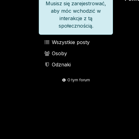
Musisz się zarejestrować,
aby móc wchodzić w
interakcje z tą
społecznością.
Wszystkie posty
Osoby
Odznaki
O tym forum