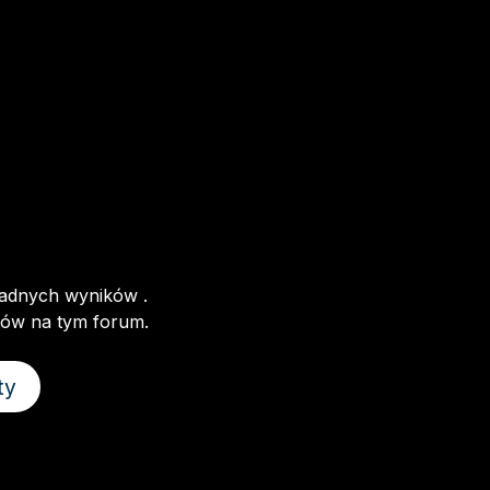
 żadnych wyników
.
tów na tym forum.
ty