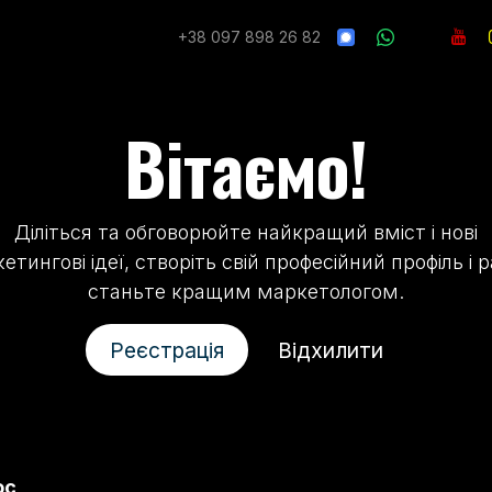
Sprzęt​
Other Models
Inne modele
Skontaktuj się z
+38 097 898 26 82
Вітаємо!
Діліться та обговорюйте найкращий вміст і нові
етингові ідеї, створіть свій професійний профіль і 
станьте кращим маркетологом.
Реєстрація
Відхилити
oc