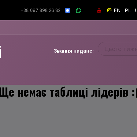
ладнання
Інші моделі
Підтримка
Контакти
Новин
EN
PL
+38 097 898 26 82
і
Цього тиж
Звання надане:
Ще немає таблиці лідерів :