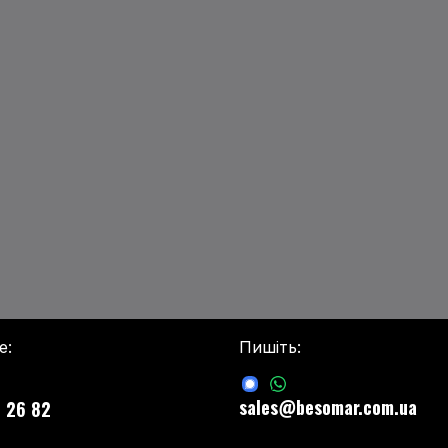
е:
Пишіть:
sales@besomar.com.ua
 26 82