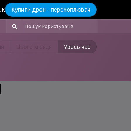
Купити дрон - перехоплювач
и
UK
ня
Цього місяця
Увесь час
(