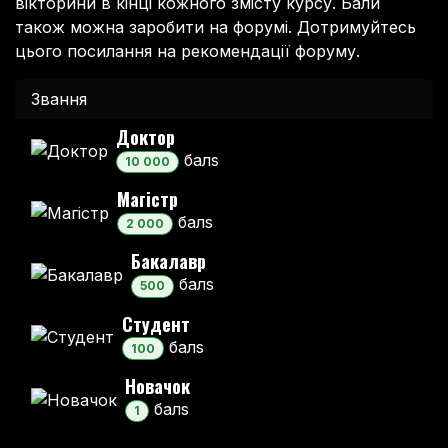
вікторини в кінці кожного змісту курсу. Бали
також можна заробити на форумі. Дотримуйтесь
цього посилання на рекомендації форуму.
Звання
Доктор
бал
s
10 000
Магістр
бал
s
2 000
Бакалавр
бал
s
500
Студент
бал
s
100
Новачок
бал
s
1